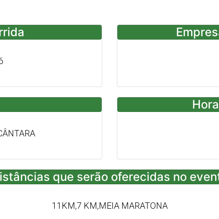
rrida
Empres
6
Hora
LCÂNTARA
istâncias que serão oferecidas no even
11KM,7 KM,MEIA MARATONA