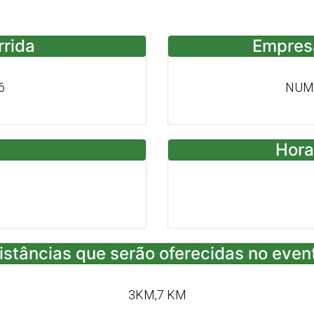
rrida
Empres
6
NUM
Hora
istâncias que serão oferecidas no even
3KM,7 KM