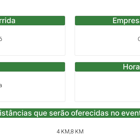
rrida
Empres
6
Hora
a
istâncias que serão oferecidas no even
4 KM,8 KM